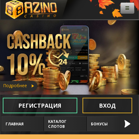
Подробнее
РЕГИСТРАЦИЯ
ВХОД
КАТАЛОГ
П
ГЛАВНАЯ
БОНУСЫ
СЛОТОВ
СЧ