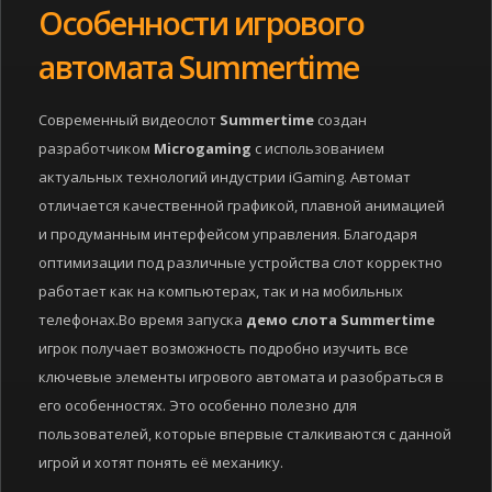
Особенности игрового
автомата Summertime
Современный видеослот
Summertime
создан
разработчиком
Microgaming
с использованием
актуальных технологий индустрии iGaming. Автомат
отличается качественной графикой, плавной анимацией
и продуманным интерфейсом управления. Благодаря
оптимизации под различные устройства слот корректно
работает как на компьютерах, так и на мобильных
телефонах.Во время запуска
демо слота Summertime
игрок получает возможность подробно изучить все
ключевые элементы игрового автомата и разобраться в
его особенностях. Это особенно полезно для
пользователей, которые впервые сталкиваются с данной
игрой и хотят понять её механику.