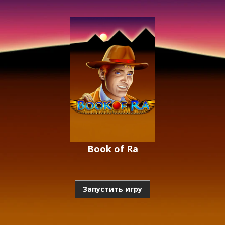
Book of Ra
Запустить игру