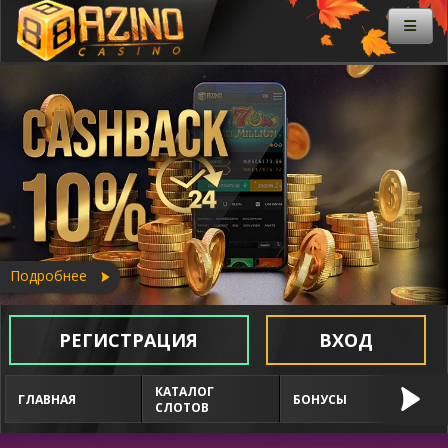
Подробнее
РЕГИСТРАЦИЯ
ВХОД
КАТАЛОГ
П
ГЛАВНАЯ
БОНУСЫ
СЛОТОВ
СЧ