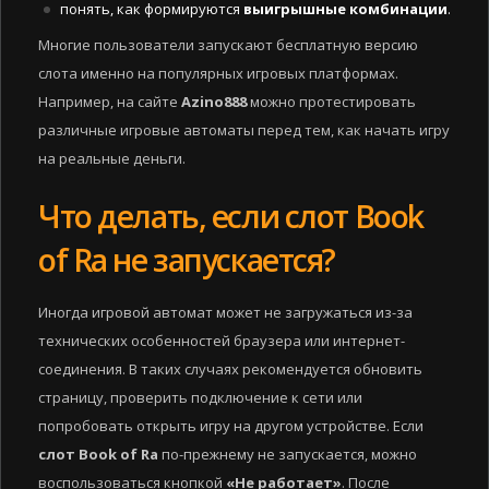
понять, как формируются
выигрышные комбинации
.
Многие пользователи запускают бесплатную версию
слота именно на популярных игровых платформах.
Например, на сайте
Azino888
можно протестировать
различные игровые автоматы перед тем, как начать игру
на реальные деньги.
Что делать, если слот Book
of Ra не запускается?
Иногда игровой автомат может не загружаться из-за
технических особенностей браузера или интернет-
соединения. В таких случаях рекомендуется обновить
страницу, проверить подключение к сети или
попробовать открыть игру на другом устройстве. Если
слот Book of Ra
по-прежнему не запускается, можно
воспользоваться кнопкой
«Не работает»
. После