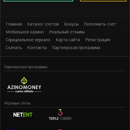
Главная
Каталог слотов
Бонусы
Пополнить счёт
Мобильное казино
Реальный отзывы
Официальное зеркало
Карта сайта
Регистрация
Скачать
Контакты
Партнерская программа
Партнерская программа
Игровые слоты