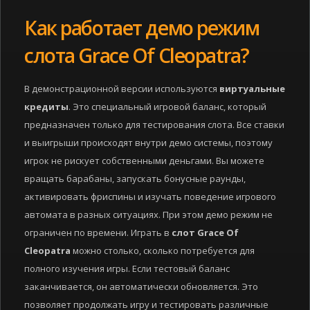
Как работает демо режим
слота Grace Of Cleopatra?
В демонстрационной версии используются
виртуальные
кредиты
. Это специальный игровой баланс, который
предназначен только для тестирования слота. Все ставки
и выигрыши происходят внутри демо системы, поэтому
игрок не рискует собственными деньгами. Вы можете
вращать барабаны, запускать бонусные раунды,
активировать фриспины и изучать поведение игрового
автомата в разных ситуациях. При этом демо режим не
ограничен по времени. Играть в
слот Grace Of
Cleopatra
можно столько, сколько потребуется для
полного изучения игры. Если тестовый баланс
заканчивается, он автоматически обновляется. Это
позволяет продолжать игру и тестировать различные