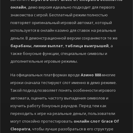
онлайн
, демо версия идеально подходит для первого
знакомства с игрой. Бесплатный режим полностью
повторяет оригинальный игровой автомат, который
используется в онлайн казино для ставок на реальные
деньги. В демонстрационной версии сохраняются те же
барабаны
,
линии выплат
,
таблица выигрышей
, а
также бонусные функции, специальные символы и
дополнительные игровые режимы.
На официальных платформах вроде
Азино 888
многие
игроки сначала тестируют слот именно в демо режиме.
Такой подход позволяет понять особенности игрового
автомата, оценить частоту выпадения символов и
изучить работу бонусных раундов. Перед тем как
переходить к игре на реальные деньги, пользователи
могут спокойно протестировать
онлайн слот Grace Of
Cleopatra
, чтобы лучше разобраться в его структуре