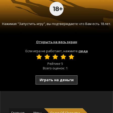
Нажимая "Запустить игру", вы подтверждаете что Вам есть 18 лет.
Открыть на весь экран
Если игра не работает, нажмите
сюда
Рейтинг
5
Всего оценок:
1
Играть на деньги
Главная
Игры
Grace Of Cleopatra