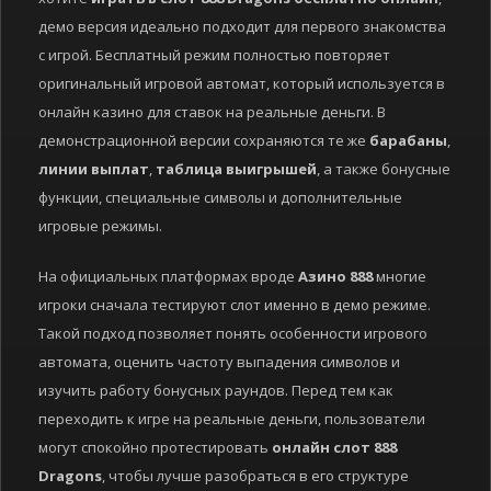
демо версия идеально подходит для первого знакомства
с игрой. Бесплатный режим полностью повторяет
оригинальный игровой автомат, который используется в
онлайн казино для ставок на реальные деньги. В
демонстрационной версии сохраняются те же
барабаны
,
линии выплат
,
таблица выигрышей
, а также бонусные
функции, специальные символы и дополнительные
игровые режимы.
На официальных платформах вроде
Азино 888
многие
игроки сначала тестируют слот именно в демо режиме.
Такой подход позволяет понять особенности игрового
автомата, оценить частоту выпадения символов и
изучить работу бонусных раундов. Перед тем как
переходить к игре на реальные деньги, пользователи
могут спокойно протестировать
онлайн слот 888
Dragons
, чтобы лучше разобраться в его структуре