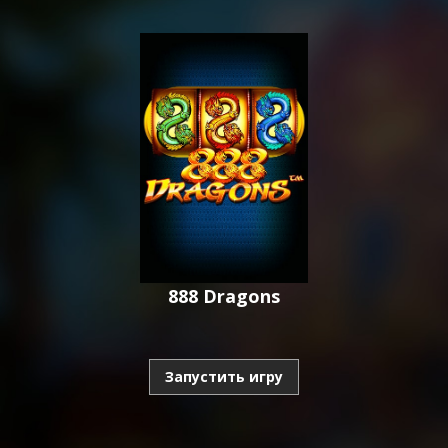
888 Dragons
Запустить игру