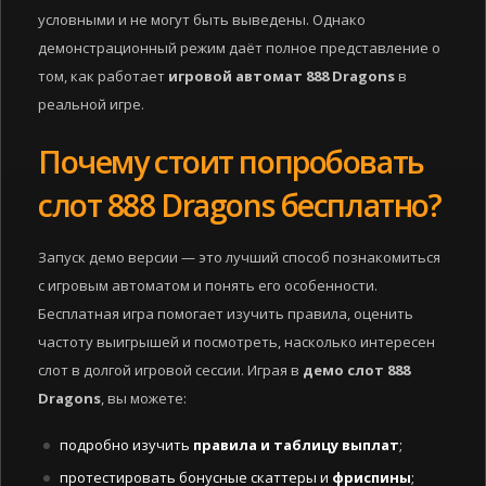
условными и не могут быть выведены. Однако
демонстрационный режим даёт полное представление о
том, как работает
игровой автомат 888 Dragons
в
реальной игре.
Почему стоит попробовать
слот 888 Dragons бесплатно?
Запуск демо версии — это лучший способ познакомиться
с игровым автоматом и понять его особенности.
Бесплатная игра помогает изучить правила, оценить
частоту выигрышей и посмотреть, насколько интересен
слот в долгой игровой сессии. Играя в
демо слот 888
Dragons
, вы можете:
подробно изучить
правила и таблицу выплат
;
протестировать бонусные скаттеры и
фриспины
;