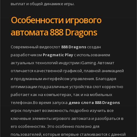
выплат и общей динамике игры.
Особенности игрового
автомата 888 Dragons
Современный видеослот
888 Dragons
создан
разработчиком
Pragmatic Play
с использованием
актуальных технологий индустрии iGaming. Автомат
отличается качественной графикой, плавной анимацией
и продуманным интерфейсом управления. Благодаря
оптимизации под различные устройства слот корректно
работает как на компьютерах, так и на мобильных
телефонах.Во время запуска
демо слота 888 Dragons
игрок получает возможность подробно изучить все
ключевые элементы игрового автомата и разобраться в
его особенностях. Это особенно полезно для
пользователей, которые впервые сталкиваются с данной