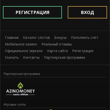
РЕГИСТРАЦИЯ
ВХОД
Главная
Каталог слотов
Бонусы
Пополнить счёт
Мобильное казино
Реальный отзывы
Официальное зеркало
Карта сайта
Регистрация
Скачать
Контакты
Партнерская программа
Партнерская программа
Игровые слоты