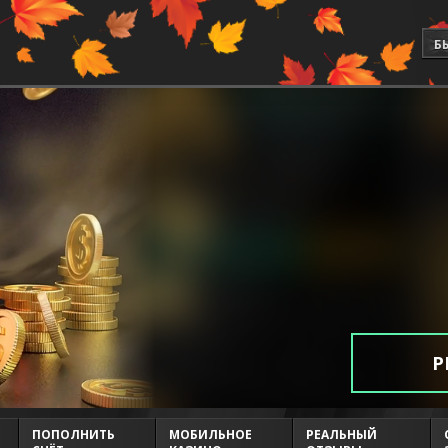
Б
Р
ПОПОЛНИТЬ
МОБИЛЬНОЕ
РЕАЛЬНЫЙ