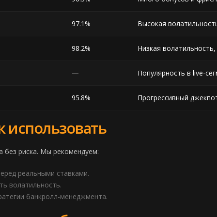
97.1%
Высокая волатильност
98.2%
Низкая волатильность,
—
Популярность в live-се
95.8%
Прогрессивный джекпо
к использовать
 без риска. Мы рекомендуем:
перед реальными ставками.
ть волатильность.
ратегии банкролл-менеджмента.