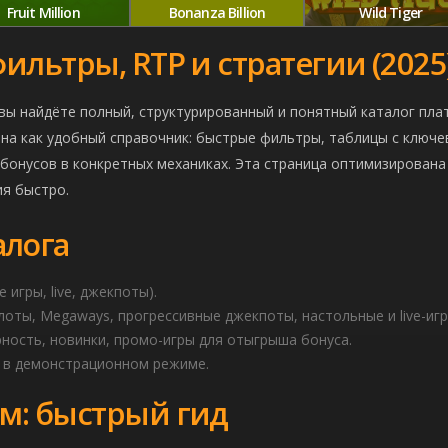
Fruit Million
Bonanza Billion
Wild Tiger
фильтры, RTP и стратегии (2025
вы найдёте полный, структурированный и понятный каталог платф
на как удобный справочник: быстрые фильтры, таблицы с ключе
бонусов в конкретных механиках. Эта страница оптимизирована
я быстро.
алога
 игры, live, джекпоты).
лоты, Megaways, прогрессивные джекпоты, настольные и live-игр
рность, новинки, промо-игры для отыгрыша бонуса.
 в демонстрационном режиме.
ом: быстрый гид