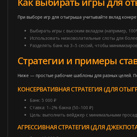
Как выбирать игры для о
При выборе игр для отыгрыша учитывайте вклад конкрет
Выбирать игры с высоким вкладом (например, 100
Использовать низковолатильные слоты для более
Разделять банк на 3–5 сессий, чтобы минимизиро
Стратегии и примеры ста
Ниже — простые рабочие шаблоны для разных целей. По
КОНСЕРВАТИВНАЯ СТРАТЕГИЯ (ДЛЯ ОТЫГ
Банк: 5 000 ₽
Ставка: 1–2% бакна (50–100 ₽)
Цель: выполнить вейджер с минимальными проса
АГРЕССИВНАЯ СТРАТЕГИЯ (ДЛЯ ДЖЕКПОТА