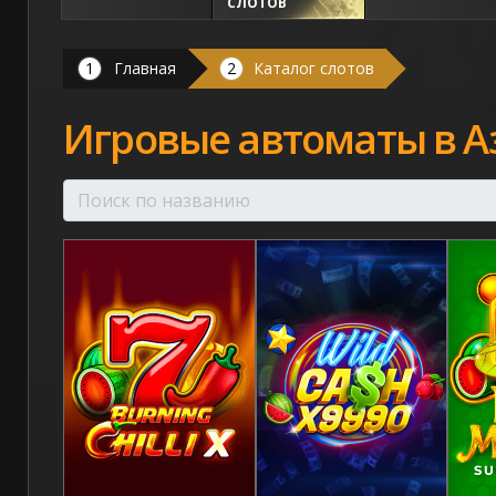
СЛОТОВ
Главная
Каталог слотов
Игровые автоматы в А