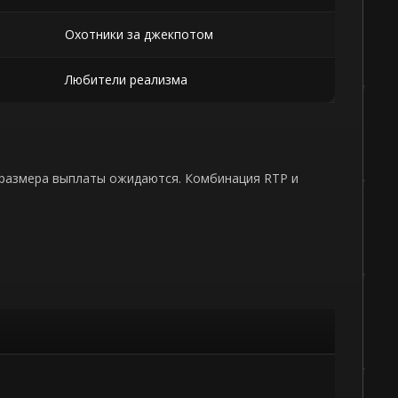
Охотники за джекпотом
Любители реализма
го размера выплаты ожидаются. Комбинация RTP и