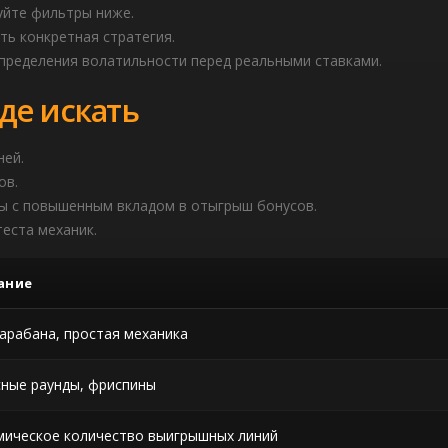
уйте фильтры ниже.
ть конкретная стратегия.
определения волатильности перед реальными ставками.
где искать
ней.
ов.
ы с повышенным вкладом в отыгрыш бонусов.
еста механик.
ание
арабана, простая механика
ные раунды, фриспины
мическое количество выигрышных линий