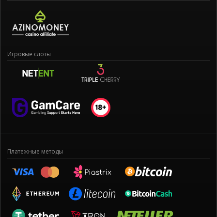
Игровые слоты
Платежные методы