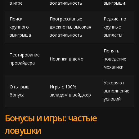
в игре
волатильность
выигрыши
Поиск
Прогрессивные
Редкие, но
крупного
джекпоты, высокая
крупные
выигрыша
волатильность
выплаты
Понять
Тестирование
Новинки в демо
поведение
провайдера
механики
Ускоряют
Отыгрыш
Игры с 100%
выполнение
бонуса
вкладом в вейджер
условий
Бонусы и игры: частые
ловушки