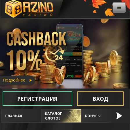
Подробнее
РЕГИСТРАЦИЯ
ВХОД
КАТАЛОГ
П
ГЛАВНАЯ
БОНУСЫ
СЛОТОВ
СЧ