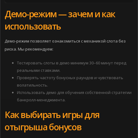
Демо-режим — зачем и как
использовать
Демо-режим позволяет ознакомиться с механикой слота без
риска. Мы рекомендуем:
Тестировать слоты в демо минимум 30–60 минут перед
реальными ставками.
Проверять частоту бонусных раундов и чувствовать
волатильность.
Использовать демо для обучения собственной стратегии
банкролл-менеджмента.
Как выбирать игры для
отыгрыша бонусов