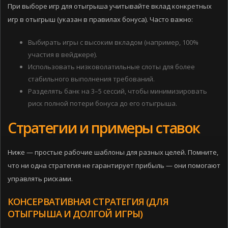
При выборе игр для отыгрыша учитывайте вклад конкретных
игр в отыгрыш (указан в правилах бонуса). Часто важно:
Выбирать игры с высоким вкладом (например, 100%
участия в вейджере).
Использовать низковолатильные слоты для более
стабильного выполнения требований.
Разделять банк на 3–5 сессий, чтобы минимизировать
риск полной потери бонуса до его отыгрыша.
Стратегии и примеры ставок
Ниже — простые рабочие шаблоны для разных целей. Помните,
что ни одна стратегия не гарантирует прибыль — они помогают
управлять рисками.
КОНСЕРВАТИВНАЯ СТРАТЕГИЯ (ДЛЯ
ОТЫГРЫША И ДОЛГОЙ ИГРЫ)