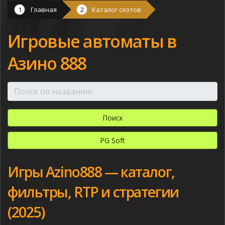
Главная
Каталог слотов
Игровые автоматы в
Азино 888
PG Soft
Игры Azino888 — каталог,
фильтры, RTP и стратегии
(2025)