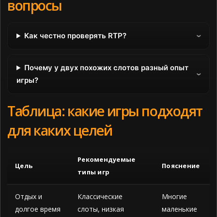
вопросы
Как честно проверять RTP?
Почему у двух похожих слотов разный опыт
игры?
Таблица: какие игры подходят
для каких целей
Рекомендуемые
Цель
Пояснение
типы игр
Отдых и
Классические
Многие
долгое время
слоты, низкая
маленькие