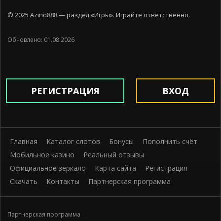
© 2025 Azino888 — раздел «Игры». Играйте ответственно.
Обновлено:
01.08.2026
РЕГИСТРАЦИЯ
ВХОД
Главная
Каталог слотов
Бонусы
Пополнить счёт
Мобильное казино
Реальный отзывы
Официальное зеркало
Карта сайта
Регистрация
Скачать
Контакты
Партнерская программа
Партнерская программа