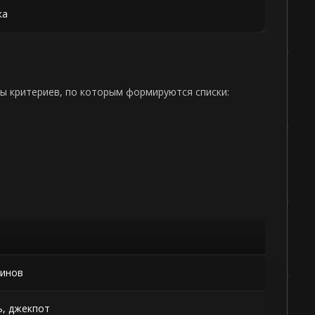
ка
ры критериев, по которым формируются списки:
пинов
ь, джекпот