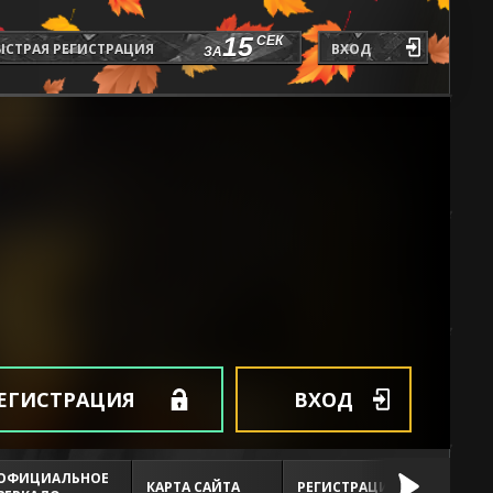
15
СЕК
ЫСТРАЯ РЕГИСТРАЦИЯ
ВХОД
ЗА
ЕГИСТРАЦИЯ
ВХОД
ОФИЦИАЛЬНОЕ
КАРТА САЙТА
РЕГИСТРАЦИЯ
СКАЧА