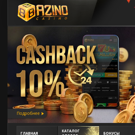
Подробнее
КАТАЛОГ
ГЛАВНАЯ
БОНУСЫ