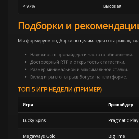
< 97%
Высокая
Подборки и рекомендаци
Мы формируем подборки по целям: «для отыгрыша», «дл
Надёжность провайдера и частота обновлений.
Достоверный RTP и открытость статистики.
Размер минимальной и максимальной ставки.
Вклад игры в отыгрыш бонуса на платформе.
ТОП-5 ИГР НЕДЕЛИ (ПРИМЕР)
Игра
Провайдер
Lucky Spins
Pragmatic Play
MegaWays Gold
BigTime