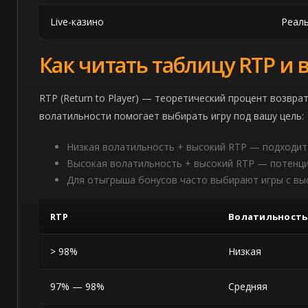
Live-казино
Реал
Как читать таблицу RTP и
RTP (Return to Player) — теоретический процент возвр
волатильности помогает выбирать игру под вашу цель:
Низкая волатильность + высокий RTP — подходит 
Высокая волатильность + высокий RTP — потенци
Для отыгрыша бонусов часто выбирают игры с выс
RTP
Волатильность
> 98%
Низкая
97% — 98%
Средняя