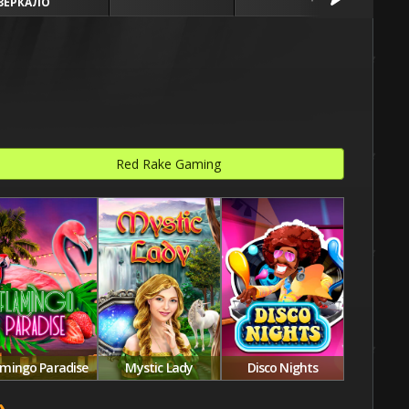
ЗЕРКАЛО
Red Rake Gaming
amingo Paradise
Mystic Lady
Disco Nights