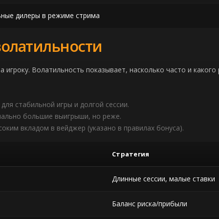
ьные дилеры в режиме стрима
 волатильности
ата игроку. Волатильность показывает, насколько часто и како
для стабильной игры и долгой сессии.
ально большие выигрыши, но реже.
оким вкладом в вейджер (указано в правилах бонуса).
Стратегия
Длинные сессии, малые ставки
Баланс риска/прибыли